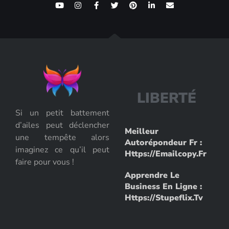
L
I
B
E
R
T
É
Si un petit battement
d’ailes peut déclencher
Meilleur
une tempête alors
Autorépondeur Fr :
imaginez ce qu’il peut
Https://emailcopy.fr
faire pour vous !
Apprendre Le
Business En Ligne :
Https://stupeflix.tv