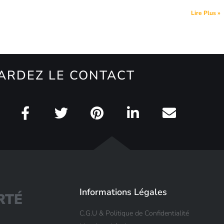
Lire Plus »
ARDEZ LE CONTACT
Informations Légales
R
T
É
C.G.U & Politique de Confidentialité