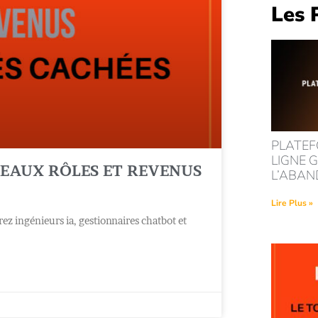
Les 
PLATEF
LIGNE G
VEAUX RÔLES ET REVENUS
L’ABA
Lire Plus »
ez ingénieurs ia, gestionnaires chatbot et