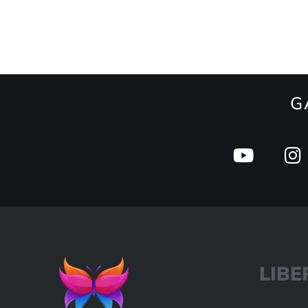
G
L
I
B
E