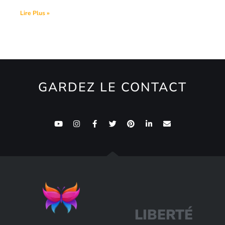
Lire Plus »
GARDEZ LE CONTACT
L
I
B
E
R
T
É