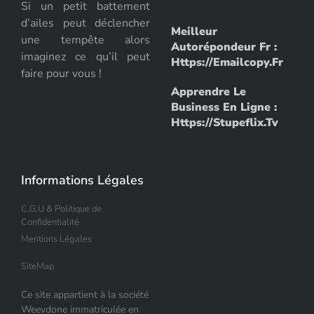
Si un petit battement
d’ailes peut déclencher
Meilleur
une tempête alors
Autorépondeur Fr :
imaginez ce qu’il peut
Https://emailcopy.fr
faire pour vous !
Apprendre Le
Business En Ligne :
Https://stupeflix.tv
Informations Légales
C.G.U & Politique de
Confidentialité
Mentions Légales
SiteMap
Ce site appartient à la société
Weevdone immatriculée en