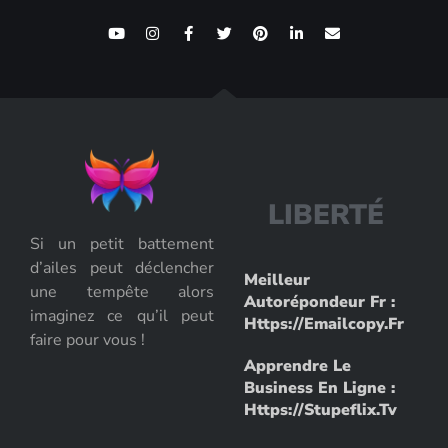
L
I
B
E
R
T
É
Si un petit battement
d’ailes peut déclencher
Meilleur
une tempête alors
Autorépondeur Fr :
imaginez ce qu’il peut
Https://emailcopy.fr
faire pour vous !
Apprendre Le
Business En Ligne :
Https://stupeflix.tv