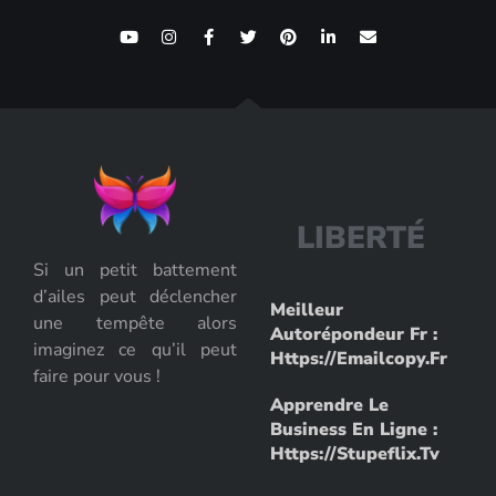
L
I
B
E
R
T
É
Si un petit battement
d’ailes peut déclencher
Meilleur
une tempête alors
Autorépondeur Fr :
imaginez ce qu’il peut
Https://emailcopy.fr
faire pour vous !
Apprendre Le
Business En Ligne :
Https://stupeflix.tv