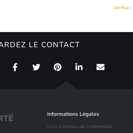
Lire Plus »
ARDEZ LE CONTACT
Informations Légales
R
T
É
C.G.U & Politique de Confidentialité