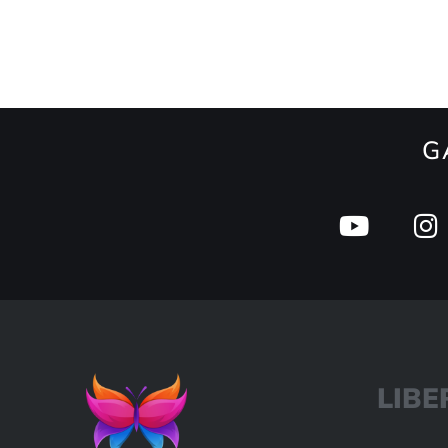
G
L
I
B
E