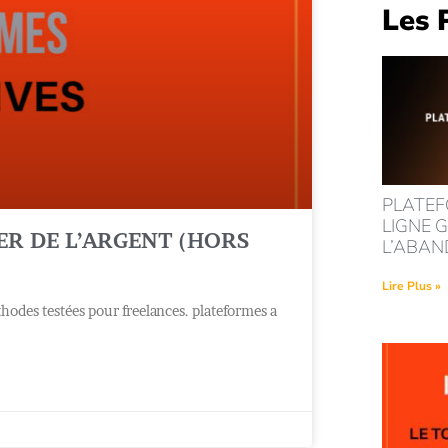
Les 
PLATEF
LIGNE G
R DE L’ARGENT (HORS
L’ABA
Lire Plus »
hodes testées pour freelances. plateformes a