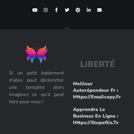
L
I
B
E
R
T
É
Si un petit battement
d’ailes peut déclencher
Meilleur
une tempête alors
Autorépondeur Fr :
imaginez ce qu’il peut
Https://emailcopy.fr
faire pour vous !
Apprendre Le
Business En Ligne :
Https://stupeflix.tv